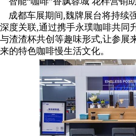
智能“咖啡”香飘蓉城 花样营销
成都车展期间,魏牌展台将持续强
深度关联,通过携手永璞咖啡共同
与渣渣杯共创等趣味形式,让参展
来的特色咖啡慢生活文化。