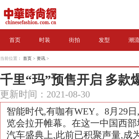
首页
时装
街拍
发型
潮
当前位置
：
首页
>
资讯
>
千里“玛”预售开启 多款
更新时间：2021-08-30
智能时代,有咖有WEY。8月29
览会拉开帷幕。在这一中国西部
汽车盛典上,此前已积聚声量,成