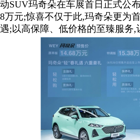
动SUV玛奇朵在车展首日正式公布其预
8万元;惊喜不仅于此,玛奇朵更为
遇;以高保障、低价格的至臻服务,