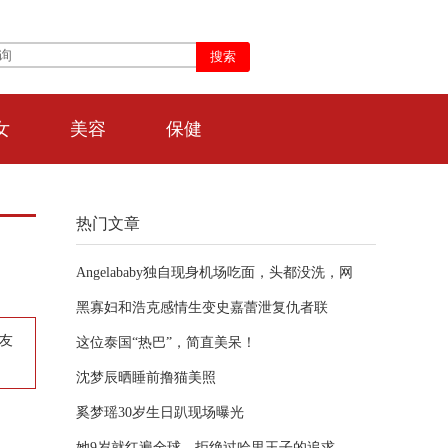
女
美容
保健
热门文章
Angelababy独自现身机场吃面，头都没洗，网
黑寡妇和浩克感情生变史嘉蕾泄复仇者联
友
这位泰国“热巴”，简直美呆！
沈梦辰晒睡前撸猫美照
奚梦瑶30岁生日趴现场曝光
她9岁就红遍全球，拒绝过哈里王子的追求