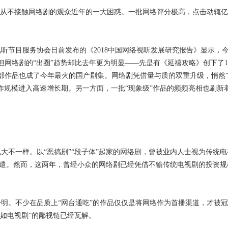
从不接触网络剧的观众近年的一大困惑。一批网络评分极高，点击动辄亿
节目服务协会日前发布的《2018中国网络视听发展研究报告》显示，
，但网络剧的“出圈”趋势却比去年更为明显——先是有《延禧攻略》创下了1
两部作品也成了今年最火的国产剧集。网络剧凭借量与质的双重升级，悄然
作规模进入高速增长期。另一方面，一批“现象级”作品的频频亮相也刷新
不一样。以“恶搞剧”“段子体”起家的网络剧，曾被业内人士视为传统电
”消遣。然而，这两年，曾经小众的网络剧已经凭借不输传统电视剧的投资规
。不少在品质上“网台通吃”的作品仅仅是将网络作为首播渠道，才被冠
如电视剧”的鄙视链已经瓦解。