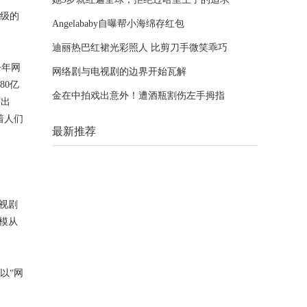
级的
Angelababy自曝帮小海绵存红包
迪丽热巴红裙光彩照人 比剪刀手微笑乖巧
今年网
网络剧与电视剧的边界开始瓦解
80亿
金在中拍戏出意外！遭酒瓶割伤左手拇指
“出
着人们
最新推荐
视剧
模从
以“网