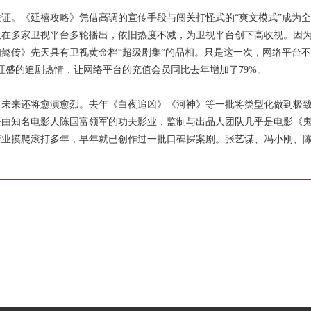
。《延禧攻略》凭借高调的宣传手段与闯关打怪式的“爽文模式”成为全
又在多家卫视平台多轮播出，依旧热度不减，为卫视平台创下高收视。因
懿传》先天具有卫视黄金档“超级剧集”的品相。只是这一次，网络平台不
旺盛的追剧热情，让网络平台的充值会员同比去年增加了79%。
未来还将愈演愈烈。去年《白夜追凶》《河神》等一批将类型化做到极
是由知名电影人陈国富领军的功夫影业，监制与出品人团队几乎是电影《
行业摸爬滚打多年，早年就已创作过一批口碑探案剧。张艺谋、冯小刚、