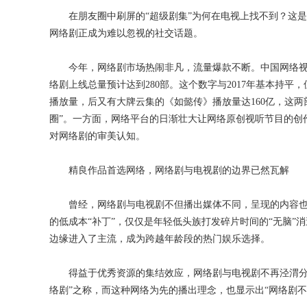
在朋友圈中刷屏的“超级剧集”为何在电视上找不到？这是
网络剧正成为难以忽视的社交话题。
今年，网络剧市场热闹非凡，流量爆款不断。中国网络视听
络剧上线总量预计达到280部。这个数字与2017年基本持平
播放量，后又有大牌云集的《如懿传》播放量达160亿，这
圈”。一方面，网络平台的日渐壮大让网络原创视听节目的创
对网络剧的审美认知。
精良作品首选网络，网络剧与电视剧的边界已然瓦解
曾经，网络剧与电视剧不但播出媒体不同，呈现的内容也大
的低成本“补丁”，仅仅是年轻低头族打发碎片时间的“无脑
边缘进入了主流，成为跨越年龄段的热门娱乐选择。
得益于优秀资源的集结效应，网络剧与电视剧不再泾渭分明
络剧”之称，而这种网络为先的播出理念，也显示出“网络剧不