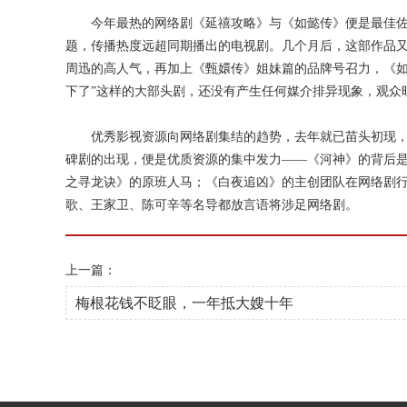
今年最热的网络剧《延禧攻略》与《如懿传》便是最佳佐证
题，传播热度远超同期播出的电视剧。几个月后，这部作品
周迅的高人气，再加上《甄嬛传》姐妹篇的品牌号召力，《如
下了”这样的大部头剧，还没有产生任何媒介排异现象，观众
优秀影视资源向网络剧集结的趋势，去年就已苗头初现，
碑剧的出现，便是优质资源的集中发力——《河神》的背后
之寻龙诀》的原班人马；《白夜追凶》的主创团队在网络剧
歌、王家卫、陈可辛等名导都放言语将涉足网络剧。
上一篇：
梅根花钱不眨眼，一年抵大嫂十年