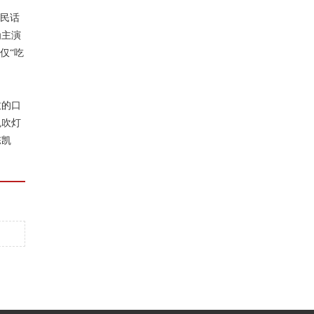
民话
为主演
仅“吃
致的口
鬼吹灯
陈凯