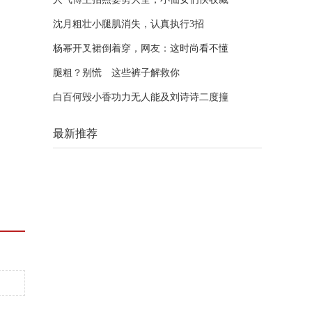
沈月粗壮小腿肌消失，认真执行3招
杨幂开叉裙倒着穿，网友：这时尚看不懂
腿粗？别慌 这些裤子解救你
白百何毁小香功力无人能及刘诗诗二度撞
最新推荐