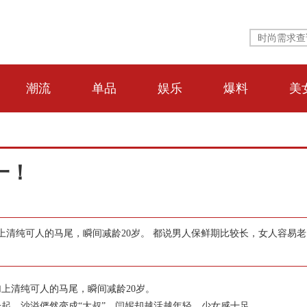
潮流
单品
娱乐
爆料
美
一！
清纯可人的马尾，瞬间减龄20岁。 都说男人保鲜期比较长，女人容易老
清纯可人的马尾，瞬间减龄20岁。
，沙溢俨然变成“大叔”，闫妮却越活越年轻，少女感十足。