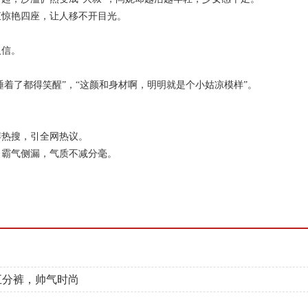
直惊艳四座，让人移不开目光。
人信。
睡着了都得笑醒”，“这颜和身材啊，明明就是个小姑凉模样”。
博热搜，引全网热议。
霸气侧漏，气质不减分毫。
五分裤，帅气时尚