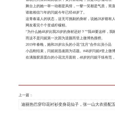
​
舞台上的她一举一动都是风情，一颦一笑都是气质，简
​
谁敢相信71年的闫妮今年已经48岁了。
这青春逼人的状态，这无可挑剔的身材，说她28岁都有
​
网友看完个个变成柠檬精。
“为什么她48岁比我20岁的身材还好？”“我48要这样，我
​
而这不是闫妮第一次因为逆颜而登上微博热搜榜。
2019年春晚，她和20岁出头的小花“沈月”合作出演小品
​
小品刚结束，闫妮就迅速因为话题。#48岁闫妮#登上微
在满脸胶原蛋白的小花沈月面前，48岁的闫妮干练有范，
上一篇：
迪丽热巴穿印花衬衫变身花仙子，张一山大衣搭配