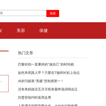
女
美容
保健
热门文章
巴黎街拍一直秉持的“做自己”的时尚精
如何杀死路人甲？只要在T恤和衬衫上动点
，
48岁闫妮靠“美腿”登热搜第一！
没有兽妈就没五月天怪兽最终场演唱会泛
刘雯登纽约时装周走秀
人气博主拍照姿势大全，小仙女们快收藏