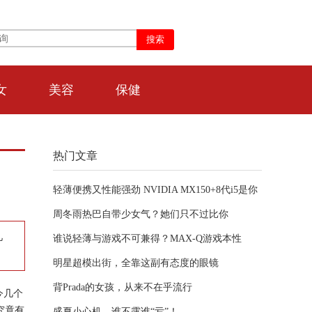
女
美容
保健
热门文章
轻薄便携又性能强劲 NVIDIA MX150+8代i5是你
周冬雨热巴自带少女气？她们只不过比你
几
谁说轻薄与游戏不可兼得？MAX-Q游戏本性
明星超模出街，全靠这副有态度的眼镜
背Prada的女孩，从来不在乎流行
今几个
究竟有
盛夏小心机，谁不露谁“亏”！