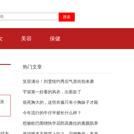
女
美容
保健
热门文章
笑容满分！刘雯纽约秀后气质街拍来袭
宇宙第一好看的风衣，出新款了
演
俗死胸大的，这些衣服只有小胸妹子才能
今年流行的牛仔半裙长什么样？
想被欧巴围绕快学花郎高雅拉的素颜肌养
指代在
谁说睡衣不能穿上街？ 贝嫂教你：有态