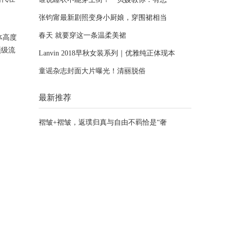
张钧甯最新剧照变身小厨娘，穿围裙相当
春天 就要穿这一条温柔美裙
体高度
顶级流
Lanvin 2018早秋女装系列｜优雅纯正体现本
童谣杂志封面大片曝光！清丽脱俗
最新推荐
褶皱+褶皱，返璞归真与自由不羁恰是“奢